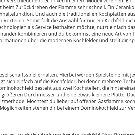
 der verschiedenen Techniken in einem Modell vereinen. Ein
rt beim Zurückdrehen der Flamme sehr schnell. Ein Ceranko
mhaltefunktion. Und auch die traditionellen Kochplatten au
Vorteilen. Somit fällt die Auswahl für nur ein Kochfeld nicht
nologien als Service festhalten möchte, nutzt einfach da
inander kombinieren und du bekommst eine neue Art von Fle
nformationen über die modernen Kochfelder und stellt dir spe
schaftsspiel erhalten. Hierbei werden Spielsteine mit jew
ägt sich einfach auf die Kochfelder, bei denen mehrere Tech
ominokochfeld besteht aus zwei Kochstellen, die hinterein
em größeren Durchmesser und eine etwas kleinere Platte. D
e Heizmethode. Möchtest du lieber auf offener Gasflamme koc
e Möglichkeiten stehen dir bei einem Dominokochfeld zur Ve