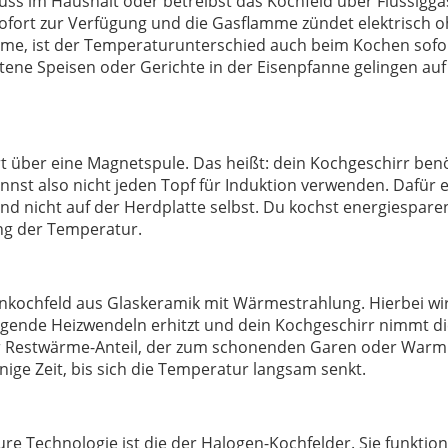
uss im Haushalt oder betreibst das Kochfeld über Flüssigga
e sofort zur Verfügung und die Gasflamme zündet elektrisch 
mme, ist der Temperaturunterschied auch beim Kochen sofo
tene Speisen oder Gerichte in der Eisenpfanne gelingen au
rt über eine Magnetspule. Das heißt: dein Kochgeschirr benö
nst also nicht jeden Topf für Induktion verwenden. Dafür 
nd nicht auf der Herdplatte selbst. Du kochst energiespar
ng der Temperatur.
rankochfeld aus Glaskeramik mit Wärmestrahlung. Hierbei wi
iegende Heizwendeln erhitzt und dein Kochgeschirr nimmt 
her Restwärme-Anteil, der zum schonenden Garen oder Warm
nige Zeit, bis sich die Temperatur langsam senkt.
re Technologie ist die der Halogen-Kochfelder. Sie funktio