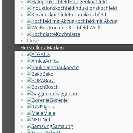
Halogenkochfeld
Induktionskochfeld
Keramikkochfeld
Kochfeld mit Abzug
Kochfeld Weiß
Kochplatte
Close
Hersteller / Marken
AEG
Amica
Bauknecht
Beko
Bora
Bosch
Gaggenau
Gorenje
Ignis
Miele
Neff
Samsung
Schott