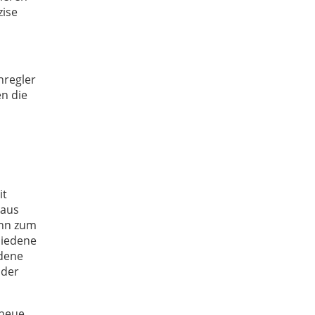
zise
hregler
n die
it
 aus
ann zum
hiedene
edene
 der
 neue