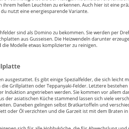
n ihrem hellen Leuchten zu erkennen. Auch hier ist eine prä
du nutzt eine energiesparende Variante.
ochfelder sind als Domino zu bekommen. Sie werden per Dre
chplatten aus Gusseisen. Die Heizwendeln darunter erzeuge
die Modelle etwas komplizierter zu reinigen.
lplatte
ausgestattet. Es gibt einige Spezialfelder, die sich leicht m
ie Grillplatten oder Teppanyaki-Felder. Letztere bestehen
per Induktion angetrieben werden. Sie kommen vor allem d
 Aus der asiatischen Küche stammend lassen sich viele versc
reiten. Daneben gelingen selbst Bratkartoffeln und verschi
t oder Öl verzichten und die Garzeit ist mit dem Braten in
e eigenen sich für alle Hobbyköche, die für Abwechslung und