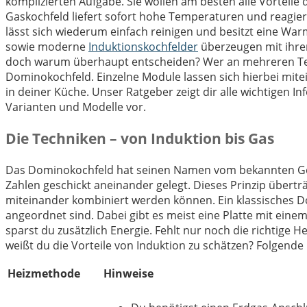
komplizierten Aufgabe. Sie wollen am besten alle Vorteile
Gaskochfeld liefert sofort hohe Temperaturen und reagie
lässt sich wiederum einfach reinigen und besitzt eine War
sowie moderne
Induktionskochfelder
überzeugen mit ihren 
doch warum überhaupt entscheiden? Wer an mehreren Tech
Dominokochfeld. Einzelne Module lassen sich hierbei mite
in deiner Küche. Unser Ratgeber zeigt dir alle wichtigen I
Varianten und Modelle vor.
Die Techniken – von Induktion bis Gas
Das Dominokochfeld hat seinen Namen vom bekannten Gesell
Zahlen geschickt aneinander gelegt. Dieses Prinzip übertr
miteinander kombiniert werden können. Ein klassisches D
angeordnet sind. Dabei gibt es meist eine Platte mit ein
sparst du zusätzlich Energie. Fehlt nur noch die richtig
weißt du die Vorteile von Induktion zu schätzen? Folgend
Heizmethode
Hinweise