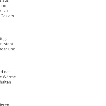
s aus
ohne
rt zu
f Gas am
tigt
entsteht
ender und
rd das
die Wärme
halten
nieren