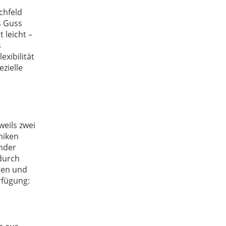
chfeld
s Guss
 leicht –
s
xibilität
zielle
eils zwei
niken
ander
adurch
hen und
rfügung: