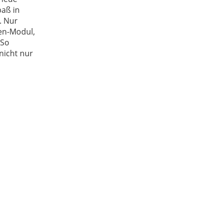
paß in
. Nur
sen-Modul,
 So
nicht nur